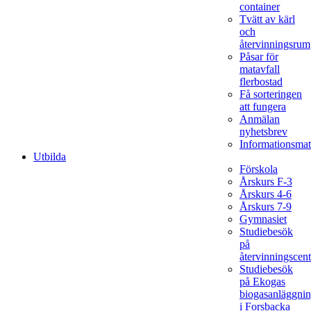
container
Tvätt av kärl
och
återvinningsrum
Påsar för
matavfall
flerbostad
Få sorteringen
att fungera
Anmälan
nyhetsbrev
Informationsmat
Utbilda
Förskola
Årskurs F-3
Årskurs 4-6
Årskurs 7-9
Gymnasiet
Studiebesök
på
återvinningscent
Studiebesök
på Ekogas
biogasanläggni
i Forsbacka