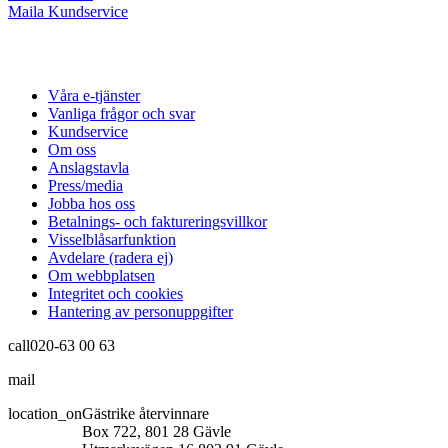
Maila Kundservice
Våra e-tjänster
Vanliga frågor och svar
Kundservice
Om oss
Anslagstavla
Press/media
Jobba hos oss
Betalnings- och faktureringsvillkor
Visselblåsarfunktion
Avdelare (radera ej)
Om webbplatsen
Integritet och cookies
Hantering av personuppgifter
call
020-63 00 63
mail
info@gastrikeatervinnare.se
location_on
Gästrike återvinnare
Box 722, 801 28 Gävle