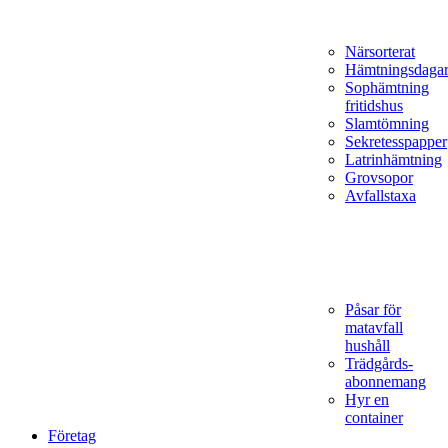
Närsorterat
Hämtningsdaga
Sophämtning
fritidshus
Slamtömning
Sekretesspapper
Latrinhämtning
Grovsopor
Avfallstaxa
Påsar för
matavfall
hushåll
Trädgårds­
abonnemang
Hyr en
container
Företag