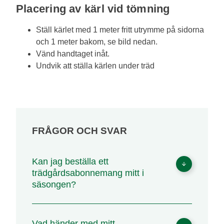
Placering av kärl vid tömning
Ställ kärlet med 1 meter fritt utrymme på sidorna
och 1 meter bakom, se bild nedan.
Vänd handtaget inåt.
Undvik att ställa kärlen under träd
FRÅGOR OCH SVAR
Kan jag beställa ett
trädgårdsabonnemang mitt i
säsongen?
Ja, du kan beställa ett abonnemang när som
helst. Beställer du abonnemang mitt i
Vad händer med mitt