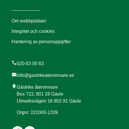
Om webbplatsen
Integritet och cookies
Hantering av personuppgifter
call
020-63 00 63
mail
info@gastrikeatervinnare.se
location_on
Gästrike återvinnare
Box 722, 801 28 Gävle
Utmarksvägen 16 802 91 Gävle
Orgnr: 222000-1339