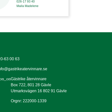
026-17 93 40
Maila Madelene
0-63 00 63
nfo@gastrikeatervinnare.se
ion_on
Gästrike återvinnare
Box 722, 801 28 Gävle
Utmarksvägen 16 802 91 Gävle
Orgnr: 222000-1339