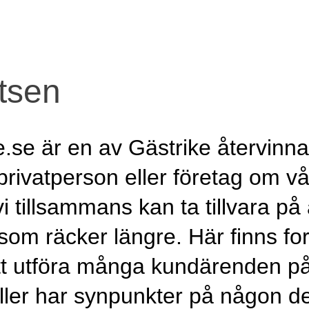
tsen
.se är en av Gästrike återvinnar
privatperson eller företag om
vi tillsammans kan ta tillvara på
 som räcker längre. Här finns f
att utföra många kundärenden p
ler har synpunkter på någon del