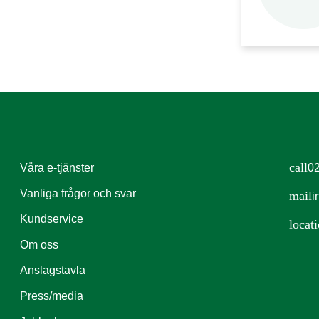
call
Våra e-tjänster
02
Vanliga frågor och svar
mail
i
Kundservice
locat
Om oss
Anslagstavla
Press/media