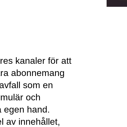
es kanaler för att
 våra abonnemang
 avfall som en
ormulär och
å egen hand.
 av innehållet,