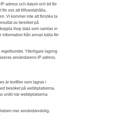
P-adress och datum och tid för
 för oss att tillhandahålla,
n. Vi kommer inte att försöka ta
resultat av besöket på
t koppla ihop data som samlas in
r information från annan källa för
 regelbundet. Ytterligare lagring
miseras användarens IP-adress.
är textfiler som lagras i
ed besöket på webbplatserna.
as unikt när webbplatserna
platsen mer användarvänlig.