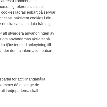
-adress) kommer att bli
rsonlig referens utesluts.
cookies lagras enbart på servrar
et att inaktivera cookies i din
sen ska samla in data från dig.
r att utvärdera användningen av
r om användarnas aktivitet på
ra tjänster med anknytning till
nder denna information enbart
arter för att tillhandahålla
i kommer då att delge de
tt tredjeparterna skall