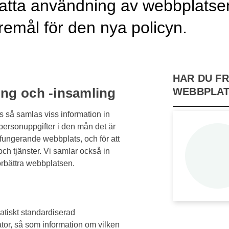
satta användning av webbplatse
remål för den nya policyn.
HAR DU F
ng och -insamling
WEBBPLAT
 så samlas viss information in
personuppgifter i den mån det är
l fungerande webbplats, och för att
h tjänster. Vi samlar också in
örbättra webbplatsen.
tiskt standardiserad
tor, så som information om vilken