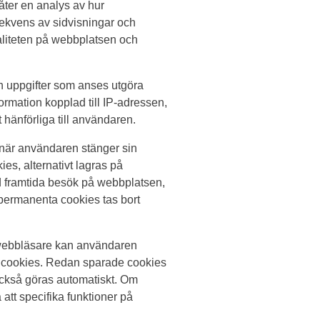
åter en analys av hur
ekvens av sidvisningar och
valiteten på webbplatsen och
n uppgifter som anses utgöra
ormation kopplad till IP-adressen,
 hänförliga till användaren.
när användaren stänger sin
es, alternativt lagras på
id framtida besök på webbplatsen,
permanenta cookies tas bort
 webbläsare kan användaren
av cookies. Redan sparade cookies
också göras automatiskt. Om
 att specifika funktioner på
.