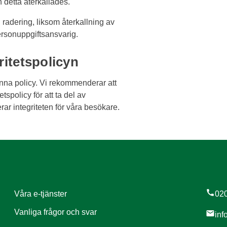
 detta återkallades.
 radering, liksom återkallning av
personuppgiftsansvarig.
ritetspolicyn
denna policy. Vi rekommenderar att
spolicy för att ta del av
ar integriteten för våra besökare.
call
Våra e-tjänster
020
Vanliga frågor och svar
mail
inf