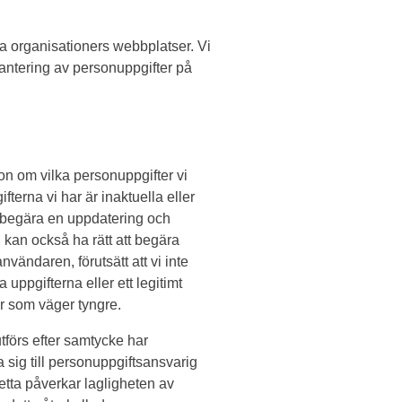
ra organisationers webbplatser. Vi
 hantering av personuppgifter på
on om vilka personuppgifter vi
erna vi har är inaktuella eller
t begära en uppdatering och
 kan också ha rätt att begära
vändaren, förutsätt att vi inte
 uppgifterna eller ett legitimt
er som väger tyngre.
förs efter samtycke har
 sig till personuppgiftsansvarig
 detta påverkar lagligheten av