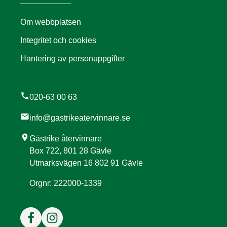
Om webbplatsen
Integritet och cookies
Hantering av personuppgifter
call
020-63 00 63
mail
info@gastrikeatervinnare.se
location_on
Gästrike återvinnare
Box 722, 801 28 Gävle
Utmarksvägen 16 802 91 Gävle
Orgnr: 222000-1339