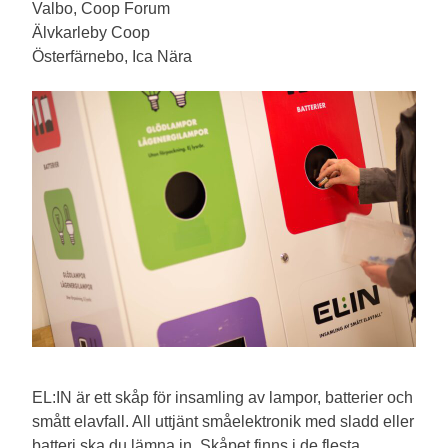
Valbo, Coop Forum
Älvkarleby Coop
Österfärnebo, Ica Nära
EL:IN är ett skåp för insamling av lampor, batterier och
smått elavfall. All uttjänt småelektronik med sladd eller
batteri ska du lämna in. Skåpet finns i de flesta