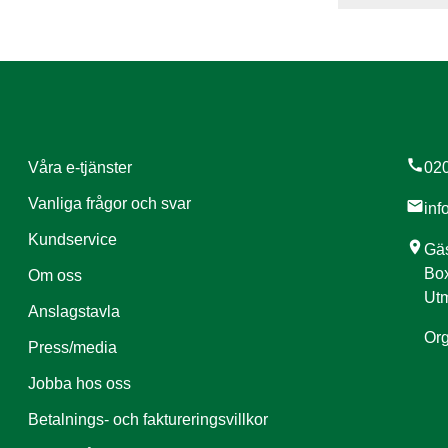
call
Våra e-tjänster
020
Vanliga frågor och svar
mail
inf
Kundservice
location_on
Gäs
Box
Om oss
Utm
Anslagstavla
Org
Press/media
Jobba hos oss
Betalnings- och faktureringsvillkor