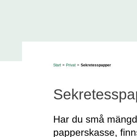
Start
>
Privat
>
Sekretesspapper
Sekretesspa
Har du små mängde
papperskasse, finns