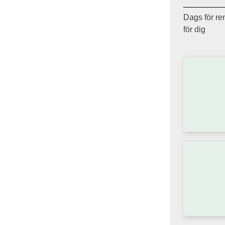
Dags för ren
för dig