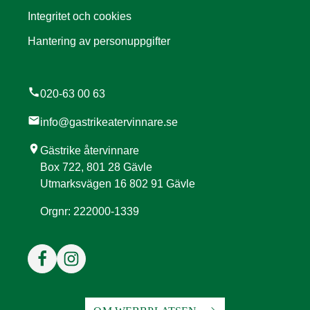
Integritet och cookies
Hantering av personuppgifter
call
020-63 00 63
mail
info@gastrikeatervinnare.se
location_on
Gästrike återvinnare
Box 722, 801 28 Gävle
Utmarksvägen 16 802 91 Gävle
Orgnr: 222000-1339