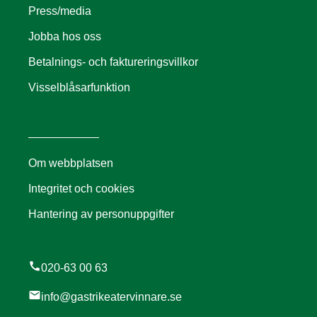
Press/media
Jobba hos oss
Betalnings- och faktureringsvillkor
Visselblåsarfunktion
Om webbplatsen
Integritet och cookies
Hantering av personuppgifter
call
020-63 00 63
mail
info@gastrikeatervinnare.se