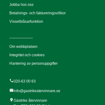
Jobba hos oss
Betalnings- och faktureringsvillkor
Visselblåsarfunktion
Om webbplatsen
Integritet och cookies
Hantering av personuppgifter
call
020-63 00 63
mail
info@gastrikeatervinnare.se
location_on
Gästrike återvinnare