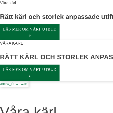
Våra kärl
Rätt kärl och storlek anpassade uti
LÄS MER OM VÅRT UTBUD
VÅRA KÄRL
RÄTT KÄRL OCH STORLEK ANPAS
LÄS MER OM VÅRT UTBUD
arrow_downward
Våra kärl