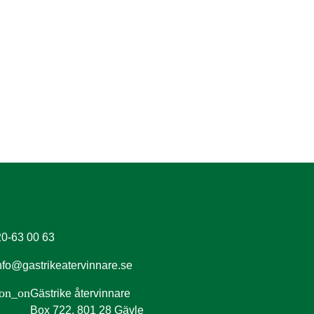
0-63 00 63
nfo@gastrikeatervinnare.se
ion_on
Gästrike återvinnare
Box 722, 801 28 Gävle