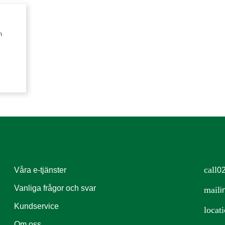
n
call
Våra e-tjänster
02
Vanliga frågor och svar
mail
i
Kundservice
locat
Om oss