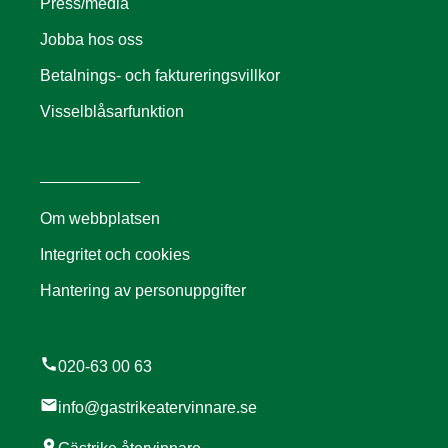
Press/media
Jobba hos oss
Betalnings- och faktureringsvillkor
Visselblåsarfunktion
Om webbplatsen
Integritet och cookies
Hantering av personuppgifter
call
020-63 00 63
mail
info@gastrikeatervinnare.se
location_on