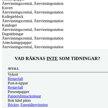
Återvinningscentral, Återvinningsstation
Kuvert
Återvinningscentral, Återvinningsstation
Kollegieblock
Återvinningscentral, Återvinningsstation
Kataloger
Återvinningscentral, Återvinningsstation
Dagstidningar
Återvinningscentral, Återvinningsstation
Anteckningspapper
Återvinningscentral, Återvinningsstation
VAD RÄKNAS
INTE
SOM
TIDNINGAR?
AVFALL
Vykort
Restavfall
Post-it-lappar
Restavfall
Presentpapper
Pappersförpackningar
Bok hård pärm
Böcker
,
Energiåtervinning