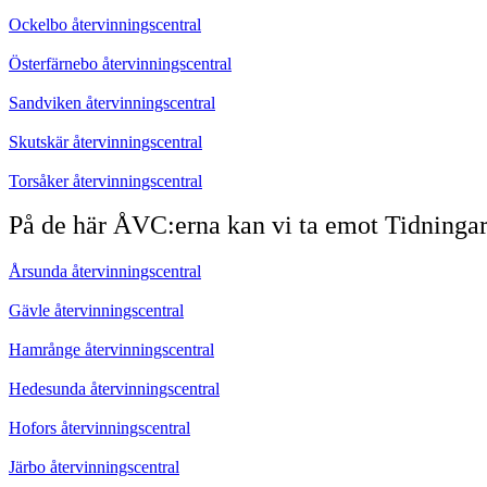
Ockelbo återvinningscentral
Österfärnebo återvinningscentral
Sandviken återvinningscentral
Skutskär återvinningscentral
Torsåker återvinningscentral
På de här ÅVC:erna kan vi ta emot Tidninga
Årsunda återvinningscentral
Gävle återvinningscentral
Hamrånge återvinningscentral
Hedesunda återvinningscentral
Hofors återvinningscentral
Järbo återvinningscentral