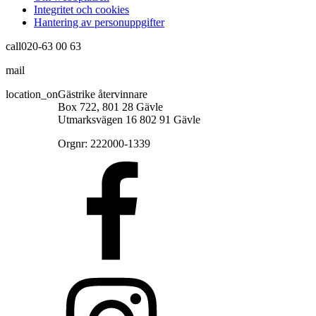
Integritet och cookies
Hantering av personuppgifter
call
020-63 00 63
mail
info@gastrikeatervinnare.se
location_on
Gästrike återvinnare
Box 722, 801 28 Gävle
Utmarksvägen 16 802 91 Gävle
Orgnr: 222000-1339