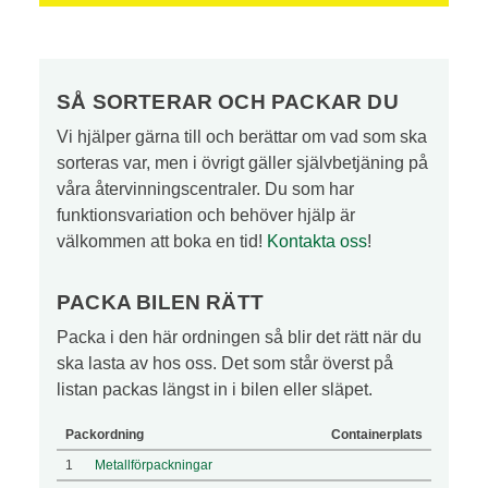
växter på återvinningscentralen i Sandviken,
Gävle, Ockelbo, Hofors och Skutskär.
SÅ SORTERAR OCH PACKAR DU
Vi hjälper gärna till och berättar om vad som ska
sorteras var, men i övrigt gäller självbetjäning på
våra återvinningscentraler. Du som har
funktionsvariation och behöver hjälp är
välkommen att boka en tid!
Kontakta oss
!
PACKA BILEN RÄTT
Packa i den här ordningen så blir det rätt när du
ska lasta av hos oss. Det som står överst på
listan packas längst in i bilen eller släpet.
Packordning
Containerplats
1
Metallförpackningar