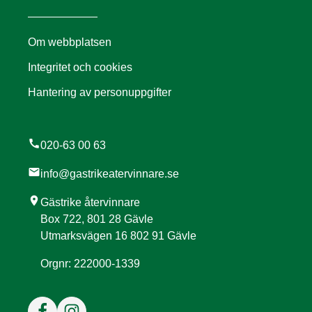
Om webbplatsen
Integritet och cookies
Hantering av personuppgifter
call
020-63 00 63
mail
info@gastrikeatervinnare.se
location_on
Gästrike återvinnare
Box 722, 801 28 Gävle
Utmarksvägen 16 802 91 Gävle
Orgnr: 222000-1339