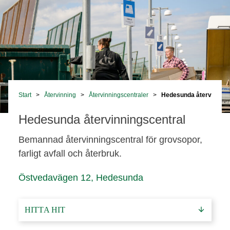
Start
>
Återvinning
>
Återvinningscentraler
>
Hedesunda återvinning
Hedesunda återvinningscentral
Bemannad återvinningscentral för grovsopor,
farligt avfall och återbruk.
Östvedavägen 12
,
Hedesunda
HITTA HIT
arrow_downward