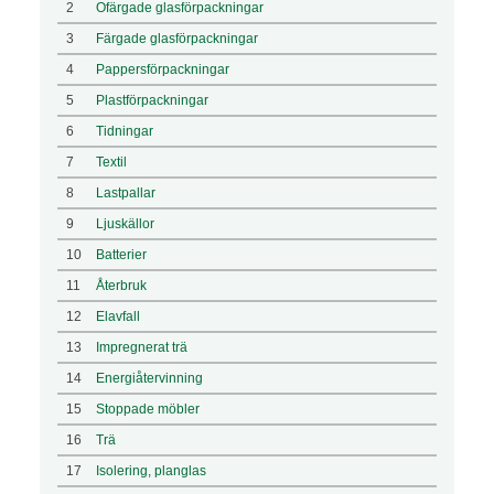
2
Ofärgade glasförpackningar
3
Färgade glasförpackningar
4
Pappersförpackningar
5
Plastförpackningar
6
Tidningar
7
Textil
8
Lastpallar
9
Ljuskällor
10
Batterier
11
Återbruk
12
Elavfall
13
Impregnerat trä
14
Energiåtervinning
15
Stoppade möbler
16
Trä
17
Isolering, planglas