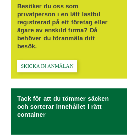
Besöker du oss som
privatperson i en lätt lastbil
registrerad på ett företag eller
ägare av enskild firma? Då
behöver du föranmäla ditt
besök.
SKICKA IN ANMÄLAN
Tack för att du tömmer säcken
och sorterar innehållet i rätt
container