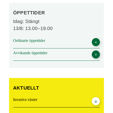
ÖPPETTIDER
Idag:
Stängt
13/8:
13.00–19.00
Ordinarie öppettider
arrow_downward
Torsdag
:
13.00–19.00
Avvikande öppettider
arrow_downward
2026-12-24
: Stängt
(julafton)
AKTUELLT
Invasiva växter
arrow_downward
Från och med 2025 kan du lämna dina invasiva