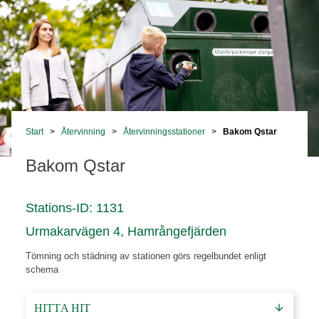
Start
>
Återvinning
>
Återvinningsstationer
>
Bakom Qstar
Bakom Qstar
Stations-ID
:
1131
Urmakarvägen 4
,
Hamrångefjärden
Tömning och städning av stationen görs regelbundet enligt
schema
HITTA HIT
arrow_downward