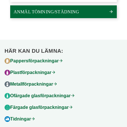
ANMÄL TÖMNING/STÄDNING
arrow_forward
HÄR KAN DU LÄMNA:
Pappersförpackningar
arrow_forward
Plastförpackningar
arrow_forward
Metallförpackningar
arrow_forward
Ofärgade glasförpackningar
arrow_forward
Färgade glasförpackningar
arrow_forward
Tidningar
arrow_forward