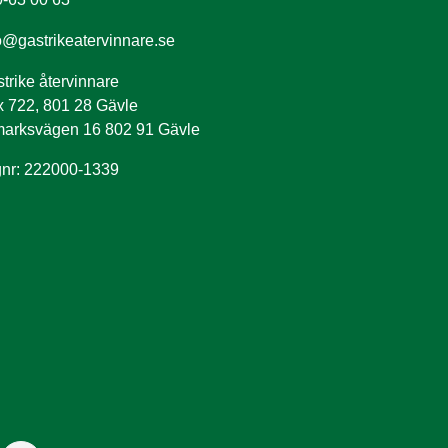
o@gastrikeatervinnare.se
trike återvinnare
 722, 801 28 Gävle
arksvägen 16 802 91 Gävle
nr: 222000-1339