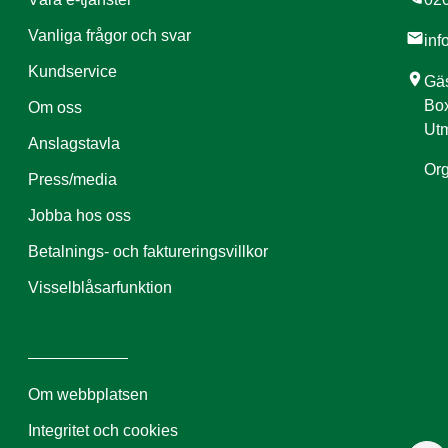
Vanliga frågor och svar
mail
inf
Kundservice
location_on
Gäs
Box
Om oss
Utm
Anslagstavla
Org
Press/media
Jobba hos oss
Betalnings- och faktureringsvillkor
Visselblåsarfunktion
Om webbplatsen
Integritet och cookies