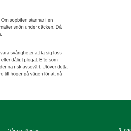
 Om sopbilen stannar i en
smälter snön under däcken. Då
n.
vara svårigheter att ta sig loss
 eller dåligt plogat. Eftersom
 denna risk avsevärt. Utöver detta
e till höger på vägen för att nå
call
Våra e-tjänster
020