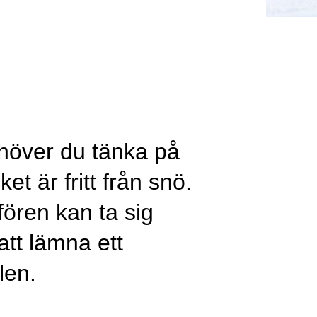
ehöver du tänka på
et är fritt från snö.
ören kan ta sig
tt lämna ett
len.