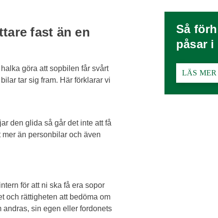
Så förh
ttare fast än en
påsar i
halka göra att sopbilen får svårt
LÄS MER
ilar tar sig fram. Här förklarar vi
r den glida så går det inte att få
t mer än personbilar och även
ntern för att ni ska få era sopor
t och rättigheten att bedöma om
andras, sin egen eller fordonets