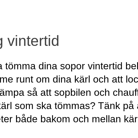
vintertid
na tömma dina sopor vintertid b
ymme runt om dina kärl och att lock
ämpa så att sopbilen och chauff
 kärl som ska tömmas? Tänk på a
ter både bakom och mellan kär