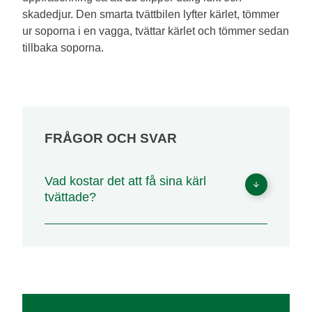
skadedjur. Den smarta tvättbilen lyfter kärlet, tömmer
ur soporna i en vagga, tvättar kärlet och tömmer sedan
tillbaka soporna.
FRÅGOR OCH SVAR
Vad kostar det att få sina kärl
tvättade?
Du betalar en framkörningsavgift och en fast
kostnad per kärl oavsett storlek. Kontakta
vår
kundservice
för mer information om pris och
bokning.