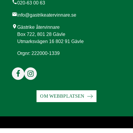
call
020-63 00 63
mail
info@gastrikeatervinnare.se
location_on
Gästrike återvinnare
Box 722, 801 28 Gävle
Utmarksvägen 16 802 91 Gävle
Orgnr: 222000-1339
OM WEBBPLATSEN