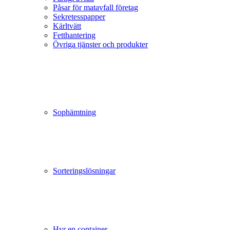
Påsar för matavfall företag
Sekretesspapper
Kärltvätt
Fetthantering
Övriga tjänster och produkter
Sophämtning
Sorteringslösningar
Hyr en container