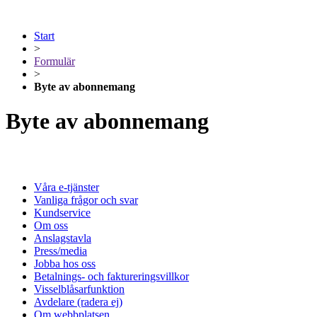
Start
>
Formulär
>
Byte av abonnemang
Byte av abonnemang
Våra e-tjänster
Vanliga frågor och svar
Kundservice
Om oss
Anslagstavla
Press/media
Jobba hos oss
Betalnings- och faktureringsvillkor
Visselblåsarfunktion
Avdelare (radera ej)
Om webbplatsen