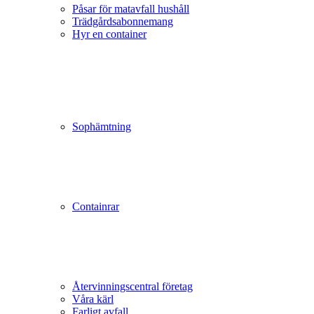
Påsar för matavfall hushåll
Trädgårds­abonnemang
Hyr en container
Sophämtning
Containrar
Återvinningscentral företag
Våra kärl
Farligt avfall