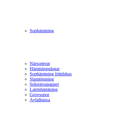
Sophämtning
Närsorterat
Hämtningsdagar
Sophämtning fritidshus
Slamtömning
Sekretesspapper
Latrinhämtning
Grovsopor
Avfallstaxa