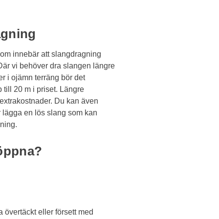
agning
 som innebär att slangdragning
. Där vi behöver dra slangen längre
er i ojämn terräng bör det
till 20 m i priset. Längre
extrakostnader. Du kan även
r lägga en lös slang som kan
ning.
 öppna?
a övertäckt eller försett med