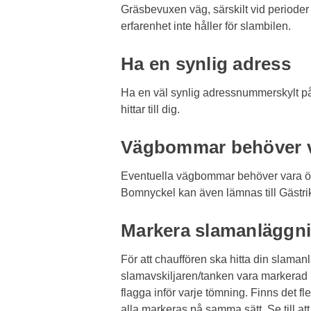
Gräsbevuxen väg, särskilt vid perioder
erfarenhet inte håller för slambilen.
Ha en synlig adress
Ha en väl synlig adressnummerskylt på 
hittar till dig.
Vägbommar behöver 
Eventuella vägbommar behöver vara öpp
Bomnyckel kan även lämnas till Gästri
Markera slamanläggn
För att chauffören ska hitta din slama
slamavskiljaren/tanken vara markerad 
flagga inför varje tömning. Finns det 
alla markeras på samma sätt. Se till att