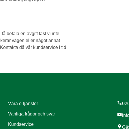
 betala en avgift fast vi inte
kerar vägen eller något annat
Kontakta då vår kundservice i tid
call
Våra e-tjänster
020
Vanliga frågor och svar
mail
inf
Kundservice
location_on
Gäs