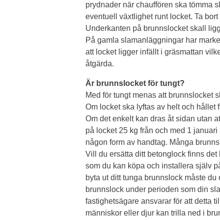
prydnader när chauffören ska tömma s
eventuell växtlighet runt locket. Ta bor
Underkanten på brunnslocket skall lig
På gamla slamanläggningar har marken r
att locket ligger infällt i gräsmattan vi
åtgärda.
Är brunnslocket för tungt?
Med för tungt menas att brunnslocket 
Om locket ska lyftas av helt och hållet 
Om det enkelt kan dras åt sidan utan att
på locket 25 kg från och med 1 januari
någon form av handtag. Många brunnsl
Vill du ersätta ditt betonglock finns det 
som du kan köpa och installera själv p
byta ut ditt tunga brunnslock måste du or
brunnslock under perioden som din s
fastighetsägare ansvarar för att detta till
människor eller djur kan trilla ned i br