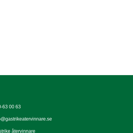
-63 00 63
o@gastrikeatervinnare.se
trike återvinnare