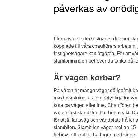
påverkas av onödig
Flera av de extrakostnader du som sl
kopplade till våra chaufförers arbetsm
fastighetsägare kan åtgärda. För att vå
slamtömningen behöver du tänka på fö
Är vägen körbar?
På våren är många vägar dåliga/mjuka.
maxbelastning ska du förtydliga för vå
köra på vägen eller inte. Chauffören b
vägen fast slambilen har högre vikt. D
för att tillfartsväg och vändplats håller 
slambilen. Slambilen väger mellan 15–
behövs ett kraftigt bärlager med singel f