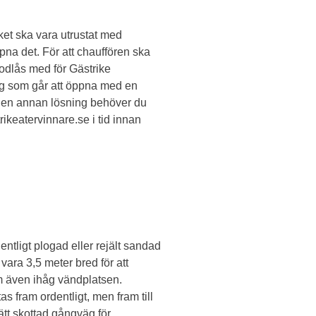
ket ska vara utrustat med
pna det. För att chauffören ska
kodlås med för Gästrike
ng som går att öppna med en
du en annan lösning behöver du
ikeatervinnare.se i tid innan
dentligt plogad eller rejält sandad
ara 3,5 meter bred för att
 även ihåg vändplatsen.
 fram ordentligt, men fram till
tt skottad gångväg för