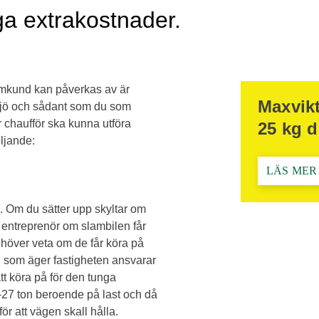
a extrakostnader.
amkund kan påverkas av är
Maxvikt
iljö och sådant som du som
r chaufför ska kunna utföra
25 kg d
ljande:
LÄS MER
 Om du sätter upp skyltar om
r entreprenör om slambilen får
ehöver veta om de får köra på
u som äger fastigheten ansvarar
att köra på för den tunga
27 ton beroende på last och då
ör att vägen skall hålla.