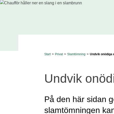
Start
>
Privat
>
Slamtömning
>
Undvik onödiga 
Undvik onöd
På den här sidan ge
slamtömningen kan 