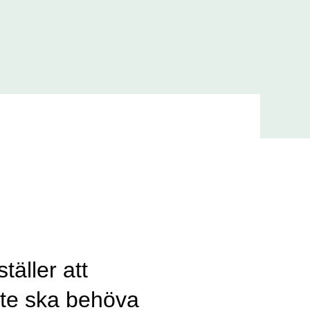
täller att
nte ska behöva