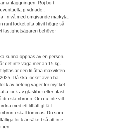
lamanläggningen. Röj bort
t eventuella prydnader.
ga i nivå med omgivande markyta.
unt locket ofta blivit högre så
lket fastighetsägaren behöver
ska kunna öppnas av en person.
får det inte väga mer än 15 kg.
 lyftas är den tillåtna maxvikten
 2025. Då ska locket även ha
ock av betong väger för mycket.
lätta lock av glasfiber eller plast
å din slambrunn. Om du inte vill
dna med ett tillfälligt lätt
lambrunn skall tömmas. Du som
fälliga lock är säkert så att inte
unnen.