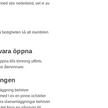
 med stor nederbörd, vet vi av
fastigheten så att slambilen
vara öppna
na tills tömning utförts.
ke återvinnare.
ingen
nläggning behöver
med t ex en pinne och/eller
flera slamanläggningar behöver
 det finns en gångväg till