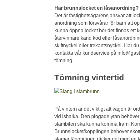
Har brunnslocket en låsanordning?
Det är fastighetsägarens ansvar att loc
anordning som försvårar för barn att öp
kunna öppna locket bör det finnas ett 
återvinnare känd kod eller låsanordni
skiftnyckel eller trekantsnyckel. Har 
kontakta vår kundservice på info@gastr
tömning.
Tömning vintertid
På vintern är det viktigt att vägen är or
vid ishalka. Den plogade ytan behöver v
slambilen ska kunna komma fram. Kom
Brunnslocket/kopplingen behöver skottas
slamanläggningen räcker det med en lä