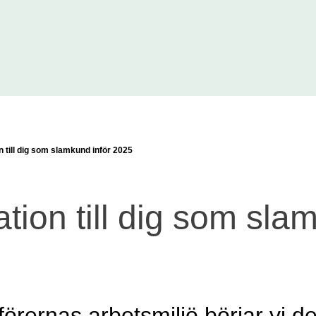
n till dig som slamkund inför 2025
ation till dig som sla
förernas arbetsmiljö börjar vi d