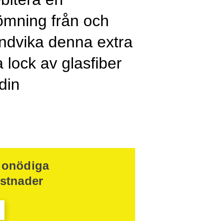
tömning från och
 undvika denna extra
a lock av glasfiber
din
 onödiga
ostnader