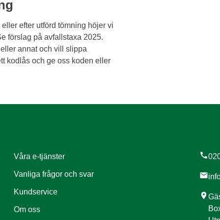
ing
eller efter utförd tömning höjer vi
e förslag på avfallstaxa 2025.
ller annat och vill slippa
ett kodlås och ge oss koden eller
call
Våra e-tjänster
020
Vanliga frågor och svar
mail
inf
Kundservice
location_on
Gäs
Box
Om oss