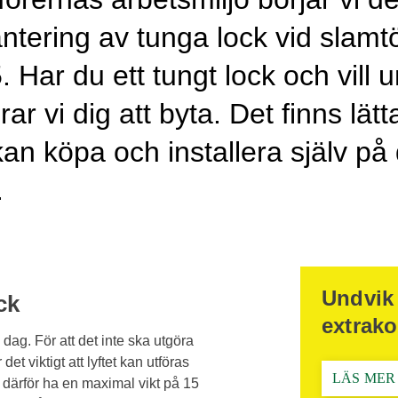
antering av tunga lock vid slam
 Har du ett tungt lock och vill
 vi dig att byta. Det finns lätt
kan köpa och installera själv på 
.
Undvik
ck
extrak
dag. För att det inte ska utgöra
et viktigt att lyftet kan utföras
LÄS MER
et därför ha en maximal vikt på 15