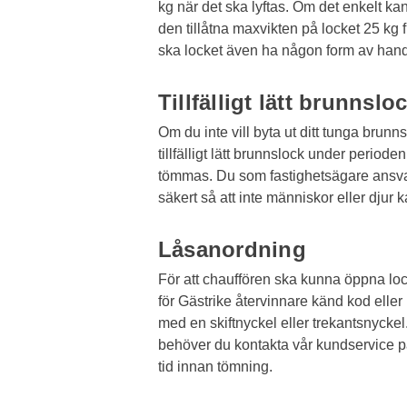
kg när det ska lyftas. Om det enkelt kan 
den tillåtna maxvikten på locket 25 kg
ska locket även ha någon form av hand
Tillfälligt lätt brunnslo
Om du inte vill byta ut ditt tunga brun
tillfälligt lätt brunnslock under period
tömmas. Du som fastighetsägare ansvarar 
säkert så att inte människor eller djur k
Låsanordning
För att chauffören ska kunna öppna loc
för Gästrike återvinnare känd kod elle
med en skiftnyckel eller trekantsnycke
behöver du kontakta vår kundservice p
tid innan tömning.