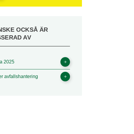
NSKE OCKSÅ ÄR
SSERAD AV
xa 2025
er avfallshantering