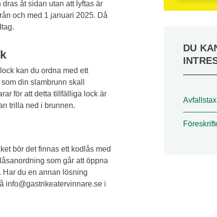
dras åt sidan utan att lyftas är
 från och med 1 januari 2025. Då
tag.
DU KA
ck
INTRE
nslock kan du ordna med ett
en som din slambrunn skall
för att detta tillfälliga lock är
Avfallsta
an trilla ned i brunnen.
Föreskrift
ket bör det finnas ett kodlås med
r låsanordning som går att öppna
l. Har du en annan lösning
å info@gastrikeatervinnare.se i