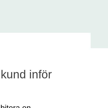
mkund inför
ebitera en