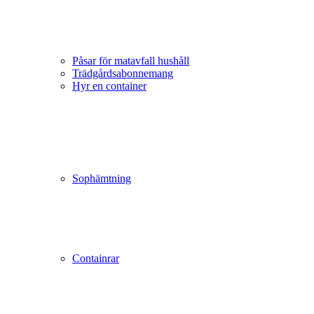
Påsar för matavfall hushåll
Trädgårds­abonnemang
Hyr en container
Sophämtning
Containrar