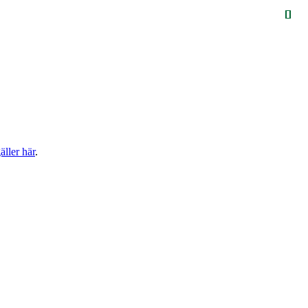
ller här
.