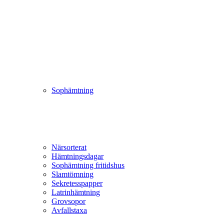
Sophämtning
Närsorterat
Hämtningsdagar
Sophämtning fritidshus
Slamtömning
Sekretesspapper
Latrinhämtning
Grovsopor
Avfallstaxa