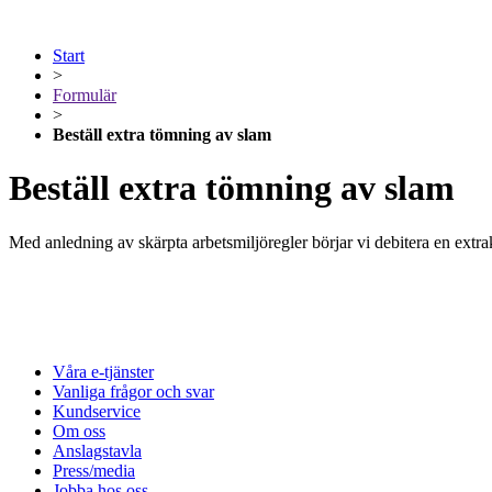
Start
>
Formulär
>
Beställ extra tömning av slam
Beställ extra tömning av slam
Med anledning av skärpta arbetsmiljöregler börjar vi debitera en extr
Våra e-tjänster
Vanliga frågor och svar
Kundservice
Om oss
Anslagstavla
Press/media
Jobba hos oss