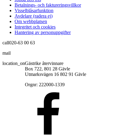
Betalnings- och faktureringsvillkor
Visselblåsarfunktion
Avdelare (radera ej)
Om webbplatsen
Integritet och cookies
Hantering av personuppgifter
call
020-63 00 63
mail
info@gastrikeatervinnare.se
location_on
Gästrike återvinnare
Box 722, 801 28 Gävle
Utmarksvägen 16 802 91 Gävle
Orgnr: 222000-1339