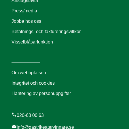
Anslagstavla
Press/media
Jobba hos oss
Betalnings- och faktureringsvillkor
Visselblåsarfunktion
Om webbplatsen
Integritet och cookies
Hantering av personuppgifter
call
020-63 00 63
mail
info@gastrikeatervinnare.se