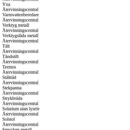
Yxa
Återvinningscentral
Varmvattenberedare
Återvinningscentral
Verktyg metall
Återvinningscentral
Verktygslåda metall
Återvinningscentral
Tält
Återvinningscentral
Tändstift
Återvinningscentral
Termos
Återvinningscentral
Ståltråd
Återvinningscentral
Stekpanna
Återvinningscentral
Strykbräda
Återvinningscentral
Solarium utan lysrör
Återvinningscentral
Solstol
Återvinningscentral
Smycken metall