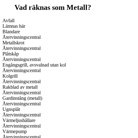
Vad räknas som Metall?
Avfall
Lämnas här
Blandare
Återvinningscentral
Metallskrot
Återvinningscentral
Plåtskåp
Återvinningscentral
Engångsgrill, avsvalnad utan kol
Återvinningscentral
Kolgrill
Återvinningscentral
Rakblad av metall
Återvinningscentral
Gardinstång (metall)
Återvinningscentral
Ugnsplåt
Återvinningscentral
Värmeljushållare
Återvinningscentral
Värmepump
Återvinningscentral