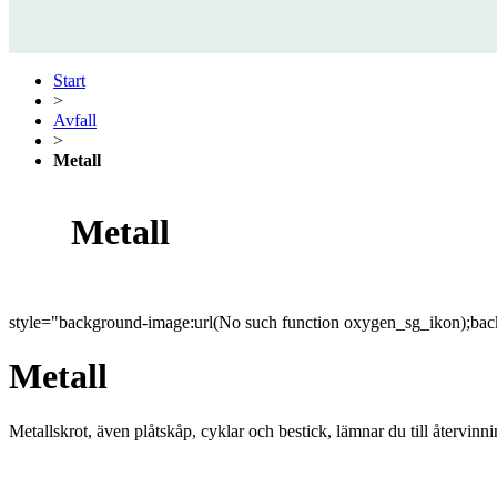
Start
>
Avfall
>
Metall
Metall
style="background-image:url(No such function oxygen_sg_ikon);back
Metall
Metallskrot, även plåtskåp, cyklar och bestick, lämnar du till återvin