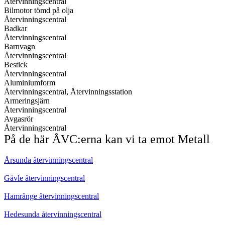
Återvinningscentral
Bilmotor tömd på olja
Återvinningscentral
Badkar
Återvinningscentral
Barnvagn
Återvinningscentral
Bestick
Återvinningscentral
Aluminiumform
Återvinningscentral, Återvinningsstation
Armeringsjärn
Återvinningscentral
Avgasrör
Återvinningscentral
På de här ÅVC:erna kan vi ta emot Metall
Årsunda återvinningscentral
Gävle återvinningscentral
Hamrånge återvinningscentral
Hedesunda återvinningscentral