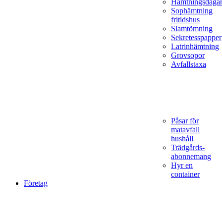
Hämtningsdaga
Sophämtning
fritidshus
Slamtömning
Sekretesspapper
Latrinhämtning
Grovsopor
Avfallstaxa
Påsar för
matavfall
hushåll
Trädgårds­
abonnemang
Hyr en
container
Företag