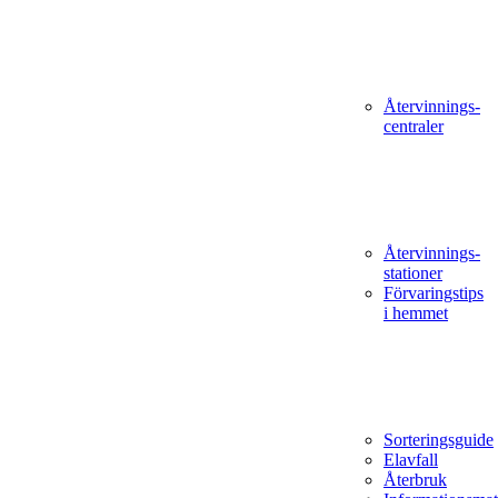
Återvinnings­
centraler
Återvinnings­
stationer
Förvaringstips
i hemmet
Sorteringsguide
Elavfall
Återbruk