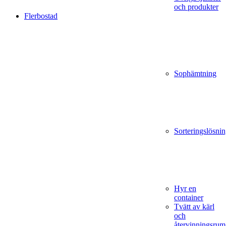
och produkter
Flerbostad
Sophämtning
Sorteringslösnin
Hyr en
container
Tvätt av kärl
och
återvinningsrum