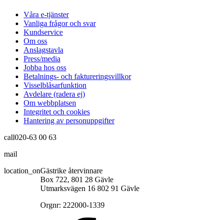
Våra e-tjänster
Vanliga frågor och svar
Kundservice
Om oss
Anslagstavla
Press/media
Jobba hos oss
Betalnings- och faktureringsvillkor
Visselblåsarfunktion
Avdelare (radera ej)
Om webbplatsen
Integritet och cookies
Hantering av personuppgifter
call
020-63 00 63
mail
info@gastrikeatervinnare.se
location_on
Gästrike återvinnare
Box 722, 801 28 Gävle
Utmarksvägen 16 802 91 Gävle
Orgnr: 222000-1339