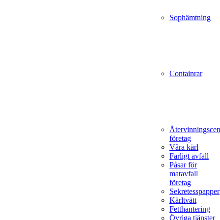
Sophämtning
Containrar
Återvinningscen
företag
Våra kärl
Farligt avfall
Påsar för
matavfall
företag
Sekretesspapper
Kärltvätt
Fetthantering
Övriga tjänster