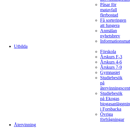
Påsar för
matavfall
flerbostad
Få sorteringen
att fungera
Anmälan
nyhetsbrev
Informationsmat
Utbilda
Förskola
Årskurs F-3
Årskurs 4-6
Årskurs 7-9
Gymnasiet
Studiebesök
på
återvinningscent
Studiebesök
på Ekogas
biogasanläggni
i Forsbacka
Övriga
förfrågningar
Återvinning