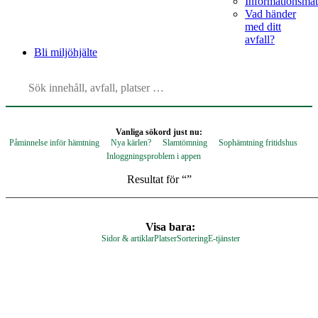
Informationsmat
Vad händer
med ditt
avfall?
Bli
miljöhjälte
Vanliga sökord just nu:
Påminnelse inför hämtning
Nya kärlen?
Slamtömning
Sophämtning fritidshus
Inloggningsproblem i appen
Resultat för “
”
Visa bara:
Sidor & artiklar
Platser
Sortering
E-tjänster