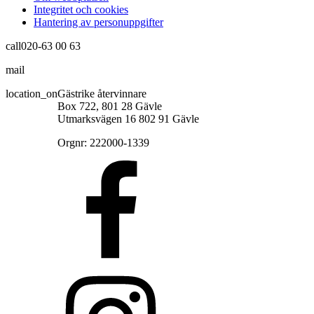
Integritet och cookies
Hantering av personuppgifter
call
020-63 00 63
mail
info@gastrikeatervinnare.se
location_on
Gästrike återvinnare
Box 722, 801 28 Gävle
Utmarksvägen 16 802 91 Gävle
Orgnr: 222000-1339