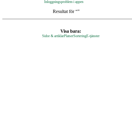
Inloggningsproblem i appen
Resultat för “
”
Visa bara:
Sidor & artiklar
Platser
Sortering
E-tjänster