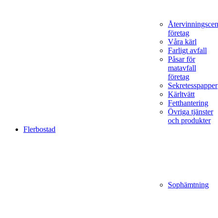
Återvinningscen
företag
Våra kärl
Farligt avfall
Påsar för
matavfall
företag
Sekretesspapper
Kärltvätt
Fetthantering
Övriga tjänster
och produkter
Flerbostad
Sophämtning