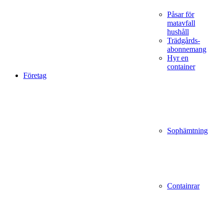
Påsar för
matavfall
hushåll
Trädgårds­
abonnemang
Hyr en
container
Företag
Sophämtning
Containrar