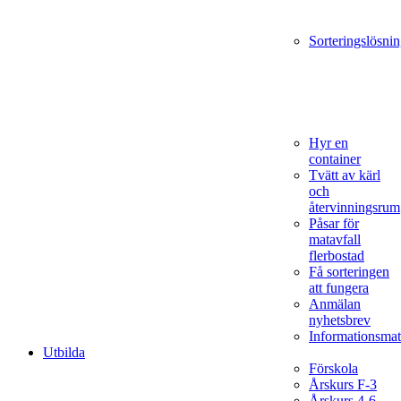
Sorteringslösnin
Hyr en
container
Tvätt av kärl
och
återvinningsrum
Påsar för
matavfall
flerbostad
Få sorteringen
att fungera
Anmälan
nyhetsbrev
Informationsmat
Utbilda
Förskola
Årskurs F-3
Årskurs 4-6