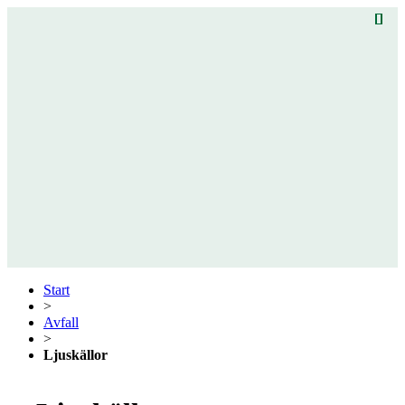
Start
>
Avfall
>
Ljuskällor