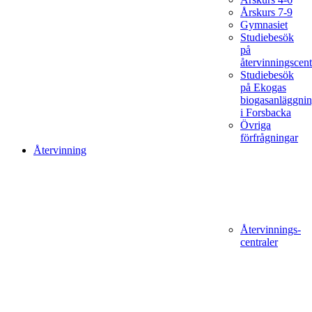
Årskurs 7-9
Gymnasiet
Studiebesök
på
återvinningscent
Studiebesök
på Ekogas
biogasanläggni
i Forsbacka
Övriga
förfrågningar
Återvinning
Återvinnings­
centraler