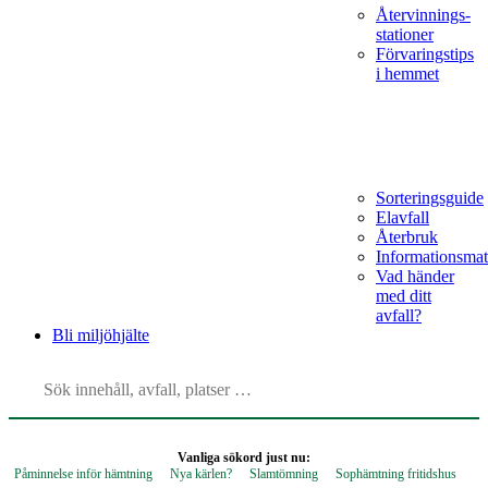
Återvinnings­
stationer
Förvaringstips
i hemmet
Sorteringsguide
Elavfall
Återbruk
Informationsmat
Vad händer
med ditt
avfall?
Bli
miljöhjälte
Vanliga sökord just nu:
Påminnelse inför hämtning
Nya kärlen?
Slamtömning
Sophämtning fritidshus