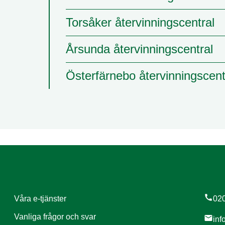
Torsåker återvinningscentral
Årsunda återvinningscentral
Österfärnebo återvinningscent
call
Våra e-tjänster
020
Vanliga frågor och svar
mail
inf