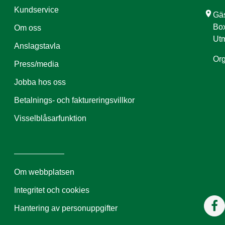
Kundservice
location_on
Gäs
Box
Om oss
Utm
Anslagstavla
Org
Press/media
Jobba hos oss
Betalnings- och faktureringsvillkor
Visselblåsarfunktion
Om webbplatsen
Integritet och cookies
Hantering av personuppgifter