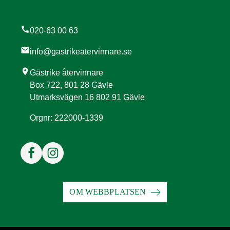
call
020-63 00 63
mail
info@gastrikeatervinnare.se
location_on
Gästrike återvinnare
Box 722, 801 28 Gävle
Utmarksvägen 16 802 91 Gävle
Orgnr: 222000-1339
OM WEBBPLATSEN