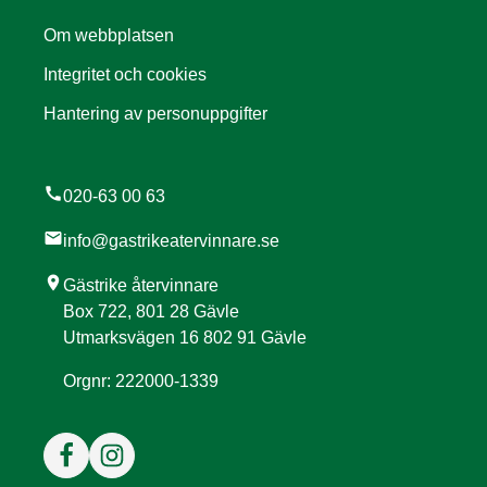
Om webbplatsen
Integritet och cookies
Hantering av personuppgifter
call
020-63 00 63
mail
info@gastrikeatervinnare.se
location_on
Gästrike återvinnare
Box 722, 801 28 Gävle
Utmarksvägen 16 802 91 Gävle
Orgnr: 222000-1339