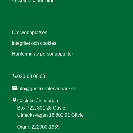
Visselblåsarfunktion
Om webbplatsen
Integritet och cookies
Hantering av personuppgifter
call
020-63 00 63
mail
info@gastrikeatervinnare.se
location_on
Gästrike återvinnare
Box 722, 801 28 Gävle
Utmarksvägen 16 802 91 Gävle
Orgnr: 222000-1339