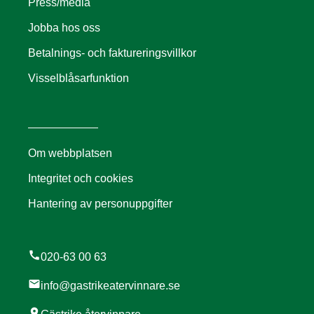
Press/media
Jobba hos oss
Betalnings- och faktureringsvillkor
Visselblåsarfunktion
Om webbplatsen
Integritet och cookies
Hantering av personuppgifter
call
020-63 00 63
mail
info@gastrikeatervinnare.se
location_on