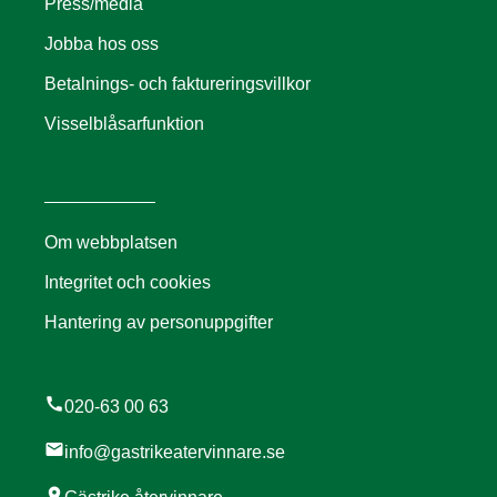
Press/media
Jobba hos oss
Betalnings- och faktureringsvillkor
Visselblåsarfunktion
Om webbplatsen
Integritet och cookies
Hantering av personuppgifter
call
020-63 00 63
mail
info@gastrikeatervinnare.se
location_on