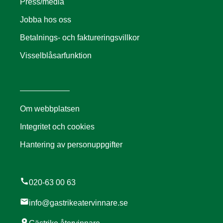
Press/media
Jobba hos oss
Betalnings- och faktureringsvillkor
Visselblåsarfunktion
Om webbplatsen
Integritet och cookies
Hantering av personuppgifter
call
020-63 00 63
mail
info@gastrikeatervinnare.se
location_on