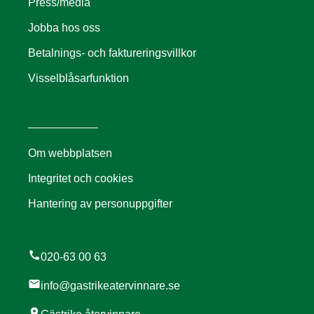
Press/media
Jobba hos oss
Betalnings- och faktureringsvillkor
Visselblåsarfunktion
Om webbplatsen
Integritet och cookies
Hantering av personuppgifter
call
020-63 00 63
mail
info@gastrikeatervinnare.se
location_on