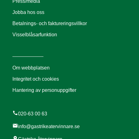
Press/media
Jobba hos oss
Betalnings- och faktureringsvillkor
Visselblåsarfunktion
Om webbplatsen
Integritet och cookies
Hantering av personuppgifter
call
020-63 00 63
mail
info@gastrikeatervinnare.se
location_on