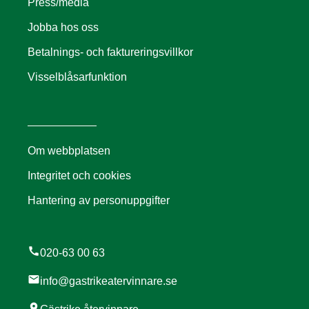
Press/media
Jobba hos oss
Betalnings- och faktureringsvillkor
Visselblåsarfunktion
Om webbplatsen
Integritet och cookies
Hantering av personuppgifter
call
020-63 00 63
mail
info@gastrikeatervinnare.se
location_on