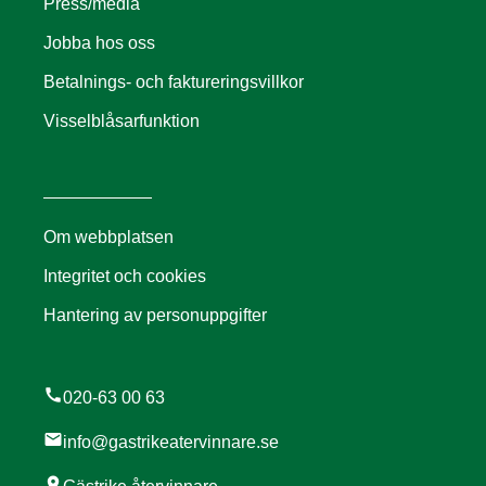
Press/media
Jobba hos oss
Betalnings- och faktureringsvillkor
Visselblåsarfunktion
Om webbplatsen
Integritet och cookies
Hantering av personuppgifter
call
020-63 00 63
mail
info@gastrikeatervinnare.se
location_on