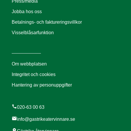
Press/media
Jobba hos oss
Betalnings- och faktureringsvillkor
Visselblåsarfunktion
Om webbplatsen
Integritet och cookies
Hantering av personuppgifter
call
020-63 00 63
mail
info@gastrikeatervinnare.se
location_on