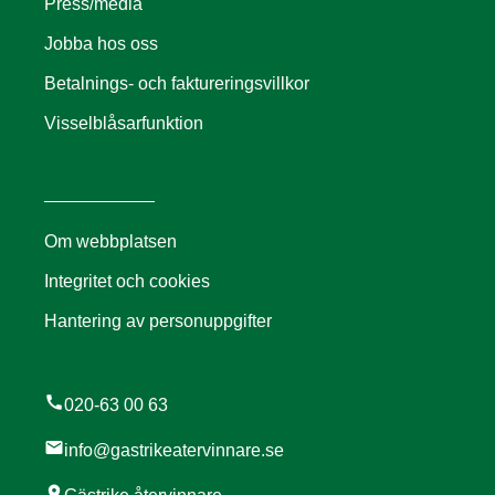
Press/media
Jobba hos oss
Betalnings- och faktureringsvillkor
Visselblåsarfunktion
Om webbplatsen
Integritet och cookies
Hantering av personuppgifter
call
020-63 00 63
mail
info@gastrikeatervinnare.se
location_on