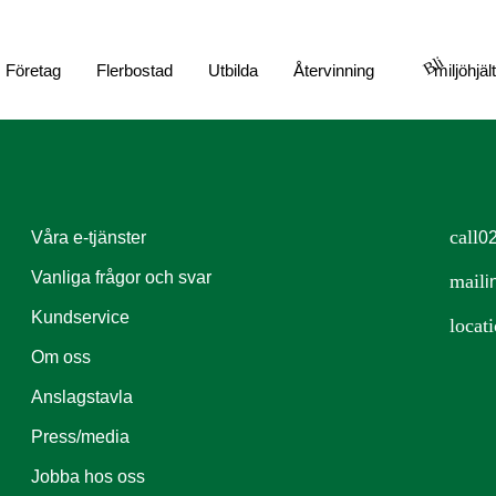
Bli
Företag
Flerbostad
Utbilda
Återvinning
miljöhjäl
call
Våra e-tjänster
02
Vanliga frågor och svar
mail
i
Kundservice
locat
Om oss
Anslagstavla
Press/media
Jobba hos oss