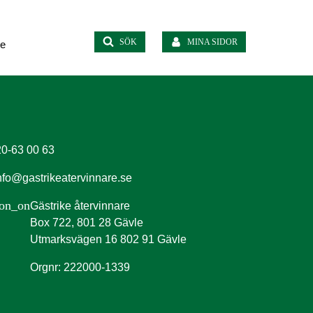
SÖK
MINA SIDOR
te
0-63 00 63
nfo@gastrikeatervinnare.se
ion_on
Gästrike återvinnare
Box 722, 801 28 Gävle
Utmarksvägen 16 802 91 Gävle
Orgnr: 222000-1339