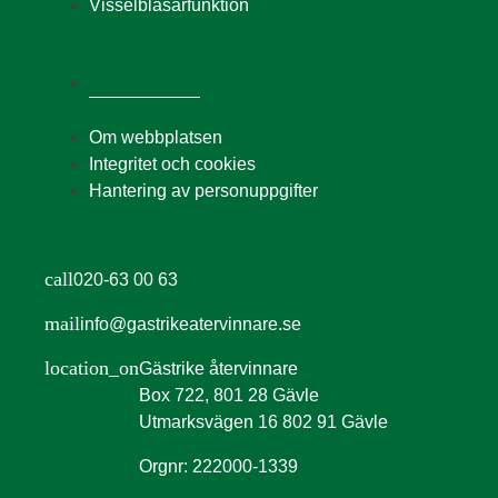
Visselblåsarfunktion
Om webbplatsen
Integritet och cookies
Hantering av personuppgifter
call
020-63 00 63
mail
info@gastrikeatervinnare.se
location_on
Gästrike återvinnare
Box 722, 801 28 Gävle
Utmarksvägen 16 802 91 Gävle
Orgnr: 222000-1339