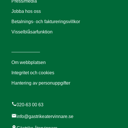
Press/media
Jobba hos oss
Betalnings- och faktureringsvillkor
Visselblåsarfunktion
Om webbplatsen
Integritet och cookies
Hantering av personuppgifter
call
020-63 00 63
mail
info@gastrikeatervinnare.se
location_on