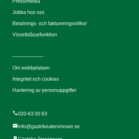
Press/media
Jobba hos oss
Betalnings- och faktureringsvillkor
Visselblåsarfunktion
Om webbplatsen
Integritet och cookies
Hantering av personuppgifter
call
020-63 00 63
mail
info@gastrikeatervinnare.se
location_on