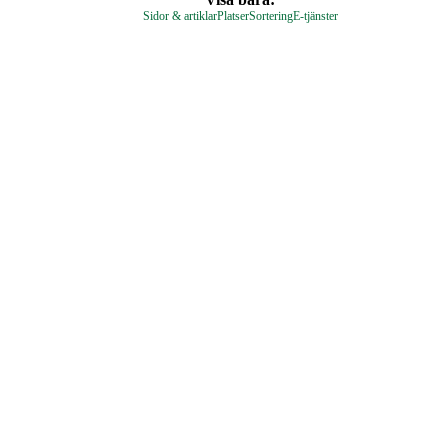
Sidor & artiklar
Platser
Sortering
E-tjänster