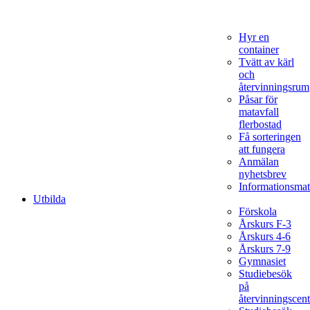
Hyr en
container
Tvätt av kärl
och
återvinningsrum
Påsar för
matavfall
flerbostad
Få sorteringen
att fungera
Anmälan
nyhetsbrev
Informationsmat
Utbilda
Förskola
Årskurs F-3
Årskurs 4-6
Årskurs 7-9
Gymnasiet
Studiebesök
på
återvinningscent