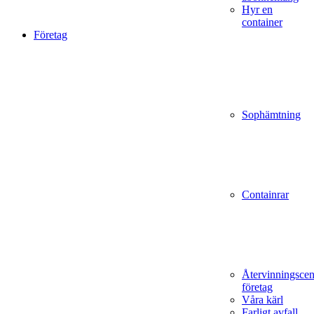
Hyr en
container
Företag
Sophämtning
Containrar
Återvinningscen
företag
Våra kärl
Farligt avfall