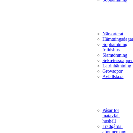
Närsorterat
Hämtningsdaga
Sophämtning
fritidshus
Slamtömning
Sekretesspapper
Latrinhämtning
Grovsopor
Avfallstaxa
Påsar för
matavfall
hushåll
Trädgårds­
abonnemang