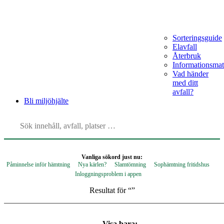
Sorteringsguide
Elavfall
Återbruk
Informationsmat
Vad händer
med ditt
avfall?
Bli
miljöhjälte
Vanliga sökord just nu:
Påminnelse inför hämtning
Nya kärlen?
Slamtömning
Sophämtning fritidshus
Inloggningsproblem i appen
Resultat för “
”
Visa bara: