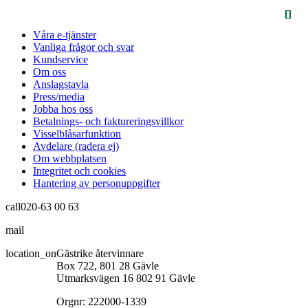
Våra e-tjänster
Vanliga frågor och svar
Kundservice
Om oss
Anslagstavla
Press/media
Jobba hos oss
Betalnings- och faktureringsvillkor
Visselblåsarfunktion
Avdelare (radera ej)
Om webbplatsen
Integritet och cookies
Hantering av personuppgifter
call
020-63 00 63
mail
info@gastrikeatervinnare.se
location_on
Gästrike återvinnare
Box 722, 801 28 Gävle
Utmarksvägen 16 802 91 Gävle
Orgnr: 222000-1339