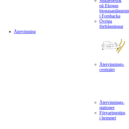
Studiebesök
på Ekogas
biogasanläggni
i Forsbacka
Övriga
förfrågningar
Återvinning
Återvinnings­
centraler
Återvinnings­
stationer
Förvaringstips
i hemmet