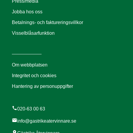
Press/media
Jobba hos oss
Betalnings- och faktureringsvillkor
Visselblåsarfunktion
Om webbplatsen
Integritet och cookies
Hantering av personuppgifter
call
020-63 00 63
mail
info@gastrikeatervinnare.se
location_on