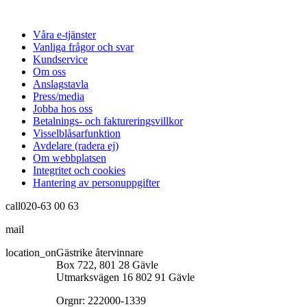
Våra e-tjänster
Vanliga frågor och svar
Kundservice
Om oss
Anslagstavla
Press/media
Jobba hos oss
Betalnings- och faktureringsvillkor
Visselblåsarfunktion
Avdelare (radera ej)
Om webbplatsen
Integritet och cookies
Hantering av personuppgifter
call
020-63 00 63
mail
info@gastrikeatervinnare.se
location_on
Gästrike återvinnare
Box 722, 801 28 Gävle
Utmarksvägen 16 802 91 Gävle
Orgnr: 222000-1339