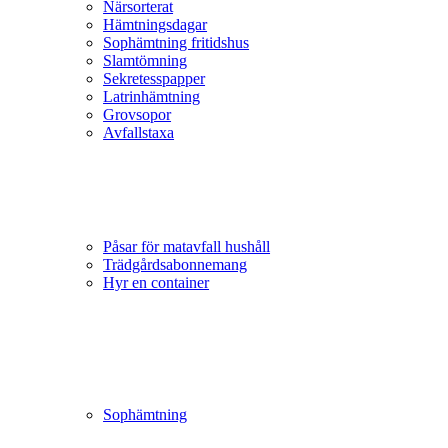
Närsorterat
Hämtningsdagar
Sophämtning fritidshus
Slamtömning
Sekretesspapper
Latrinhämtning
Grovsopor
Avfallstaxa
Påsar för matavfall hushåll
Trädgårds­abonnemang
Hyr en container
Sophämtning