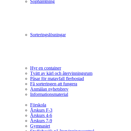
Sophämtning
Sorteringslösningar
Hyr en container
Tvätt av kärl och återvinningsrum
Påsar för matavfall flerbostad
Få sorteringen att fungera
Anmälan nyhetsbrev
Informationsmaterial
Förskola
Årskurs F-3
Årskurs 4-6
Årskurs 7-9
Gymnasiet