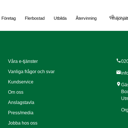
Bli
Företag
Flerbostad
Utbilda
Återvinning
miljöhjäl
call
Våra e-tjänster
020
Vanliga frågor och svar
mail
inf
Kundservice
location_on
Gäs
Box
Om oss
Utm
Anslagstavla
Org
Press/media
Jobba hos oss