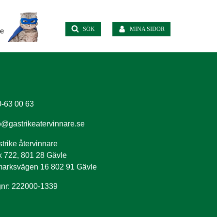
SÖK
MINA SIDOR
te
-63 00 63
o@gastrikeatervinnare.se
trike återvinnare
 722, 801 28 Gävle
arksvägen 16 802 91 Gävle
nr: 222000-1339