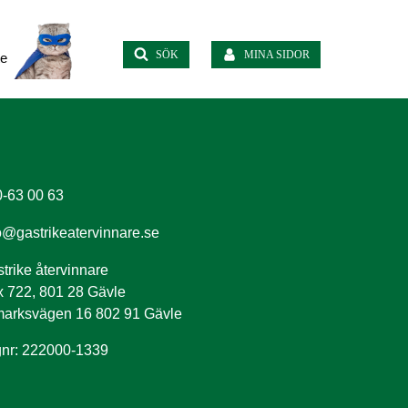
SÖK
MINA SIDOR
te
-63 00 63
o@gastrikeatervinnare.se
trike återvinnare
 722, 801 28 Gävle
arksvägen 16 802 91 Gävle
nr: 222000-1339