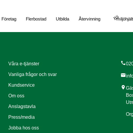
Bli
Företag
Flerbostad
Utbilda
Återvinning
miljöhjäl
call
Våra e-tjänster
020
Vanliga frågor och svar
mail
inf
Kundservice
location_on
Gäs
Box
Om oss
Utm
Anslagstavla
Org
Press/media
Jobba hos oss