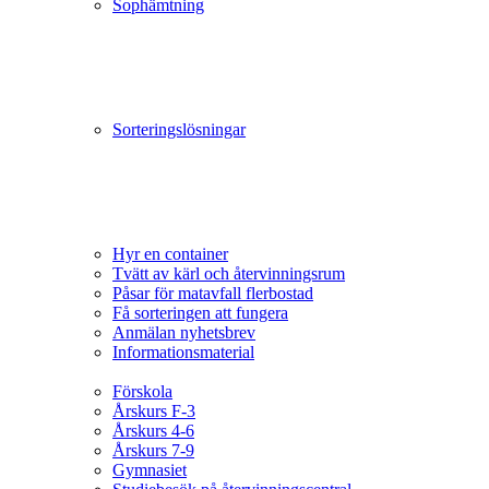
Sophämtning
Sorteringslösningar
Hyr en container
Tvätt av kärl och återvinningsrum
Påsar för matavfall flerbostad
Få sorteringen att fungera
Anmälan nyhetsbrev
Informationsmaterial
Förskola
Årskurs F-3
Årskurs 4-6
Årskurs 7-9
Gymnasiet