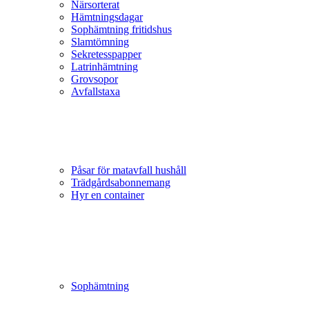
Närsorterat
Hämtningsdagar
Sophämtning fritidshus
Slamtömning
Sekretesspapper
Latrinhämtning
Grovsopor
Avfallstaxa
Påsar för matavfall hushåll
Trädgårds­abonnemang
Hyr en container
Sophämtning