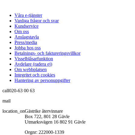
Våra e-tjänster
Vanliga frågor och svar
Kundservice
Om oss
Anslagstavla
Press/media
Jobba hos oss
Betalnings- och faktureringsvillkor
Visselblåsarfunktion
Avdelare (radera ej)
Om webbplatsen
Integritet och cookies
Hantering av personuppgifter
call
020-63 00 63
mail
info@gastrikeatervinnare.se
location_on
Gästrike återvinnare
Box 722, 801 28 Gävle
Utmarksvägen 16 802 91 Gävle
Orgnr: 222000-1339