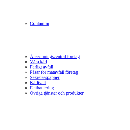
Containrar
Återvinningscentral företag
Våra kärl
Farligt avfall
Påsar för matavfall företag
Sekretesspapper
Kärltvätt
Fetthantering
Övriga tjänster och produkter