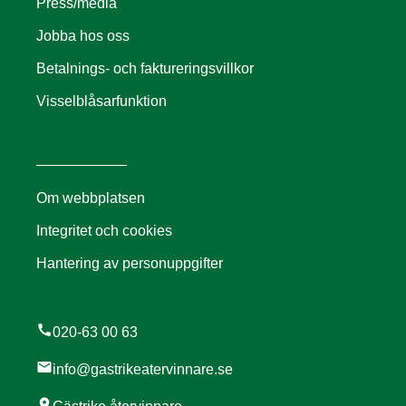
Press/media
Jobba hos oss
Betalnings- och faktureringsvillkor
Visselblåsarfunktion
Om webbplatsen
Integritet och cookies
Hantering av personuppgifter
call
020-63 00 63
mail
info@gastrikeatervinnare.se
location_on