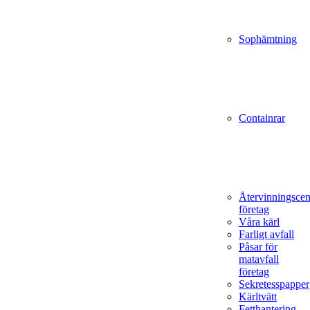
Sophämtning
Containrar
Återvinningscen
företag
Våra kärl
Farligt avfall
Påsar för
matavfall
företag
Sekretesspapper
Kärltvätt
Fetthantering