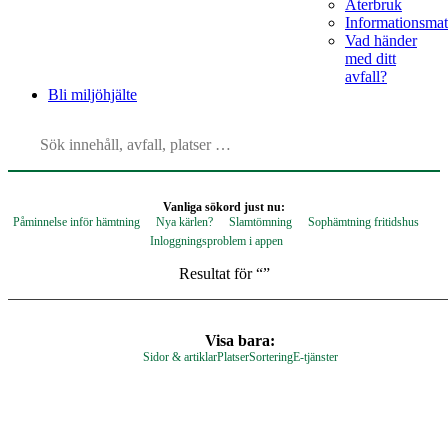
Återbruk
Informationsmat
Vad händer
med ditt
avfall?
Bli
miljöhjälte
Vanliga sökord just nu:
Påminnelse inför hämtning
Nya kärlen?
Slamtömning
Sophämtning fritidshus
Inloggningsproblem i appen
Resultat för “
”
Visa bara:
Sidor & artiklar
Platser
Sortering
E-tjänster