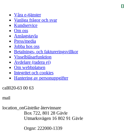
Våra e-tjänster
Vanliga frågor och svar
Kundservice
Om oss
Anslagstavla
Press/media
Jobba hos oss
Betalnings- och faktureringsvillkor
Visselblåsarfunktion
Avdelare (radera ej)
Om webbplatsen
Integritet och cookies
Hantering av personuppgifter
call
020-63 00 63
mail
info@gastrikeatervinnare.se
location_on
Gästrike återvinnare
Box 722, 801 28 Gävle
Utmarksvägen 16 802 91 Gävle
Orgnr: 222000-1339