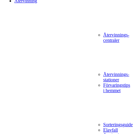
Återvinning
Återvinnings­
centraler
Återvinnings­
stationer
Förvaringstips
i hemmet
Sorteringsguide
Elavfall