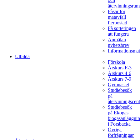
och
återvinningsrum
Påsar för
matavfall
flerbostad
Få sorteringen
att fungera
Anmälan
nyhetsbrev
Informationsmat
Utbilda
Förskola
Årskurs F-3
Årskurs 4-6
Årskurs 7-9
Gymnasiet
Studiebesök
på
återvinningscent
Studiebesök
på Ekogas
biogasanläggni
i Forsbacka
Övriga
förfrågningar