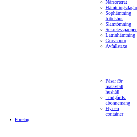
Närsorterat
Hämtningsdaga
Sophämtning
fritidshus
Slamtömning
Sekretesspapper
Latrinhämtning
Grovsopor
Avfallstaxa
Påsar för
matavfall
hushåll
Trädgårds­
abonnemang
Hyr en
container
Företag