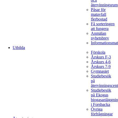
och
återvinningsrum
Påsar för
matavfall
flerbostad
Få sorteringen
att fungera
Anmälan
nyhetsbrev
Informationsmat
Utbilda
Förskola
Årskurs F-3
Årskurs 4-6
Årskurs 7-9
Gymnasiet
Studiebesök
på
återvinningscent
Studiebesök
på Ekogas
biogasanläggni
i Forsbacka
Övriga
förfrågningar