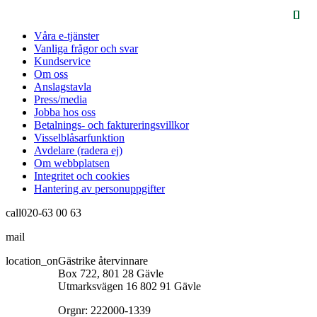
Våra e-tjänster
Vanliga frågor och svar
Kundservice
Om oss
Anslagstavla
Press/media
Jobba hos oss
Betalnings- och faktureringsvillkor
Visselblåsarfunktion
Avdelare (radera ej)
Om webbplatsen
Integritet och cookies
Hantering av personuppgifter
call
020-63 00 63
mail
info@gastrikeatervinnare.se
location_on
Gästrike återvinnare
Box 722, 801 28 Gävle
Utmarksvägen 16 802 91 Gävle
Orgnr: 222000-1339