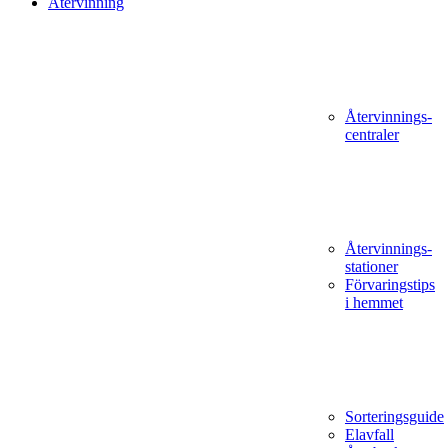
Återvinning
Återvinnings­
centraler
Återvinnings­
stationer
Förvaringstips
i hemmet
Sorteringsguide
Elavfall