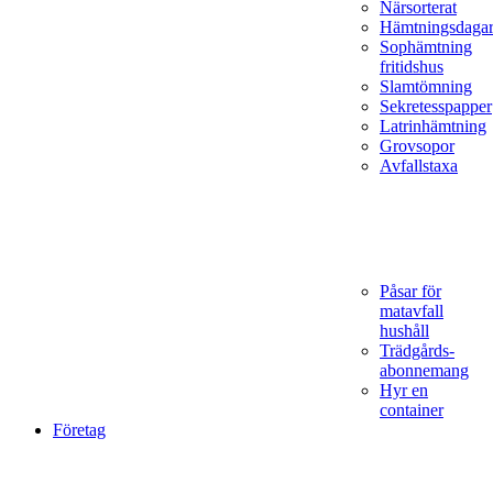
Närsorterat
Hämtningsdaga
Sophämtning
fritidshus
Slamtömning
Sekretesspapper
Latrinhämtning
Grovsopor
Avfallstaxa
Påsar för
matavfall
hushåll
Trädgårds­
abonnemang
Hyr en
container
Företag