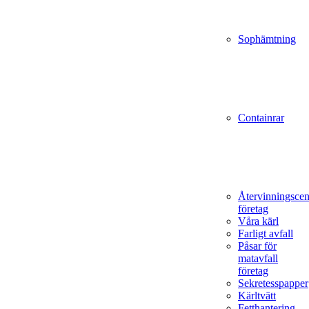
Sophämtning
Containrar
Återvinningscen
företag
Våra kärl
Farligt avfall
Påsar för
matavfall
företag
Sekretesspapper
Kärltvätt
Fetthantering