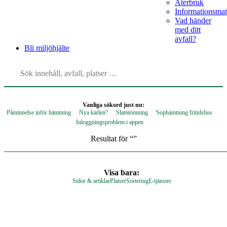
Återbruk
Informationsmat
Vad händer
med ditt
avfall?
Bli
miljöhjälte
Vanliga sökord just nu:
Påminnelse inför hämtning
Nya kärlen?
Slamtömning
Sophämtning fritidshus
Inloggningsproblem i appen
Resultat för “
”
Visa bara:
Sidor & artiklar
Platser
Sortering
E-tjänster